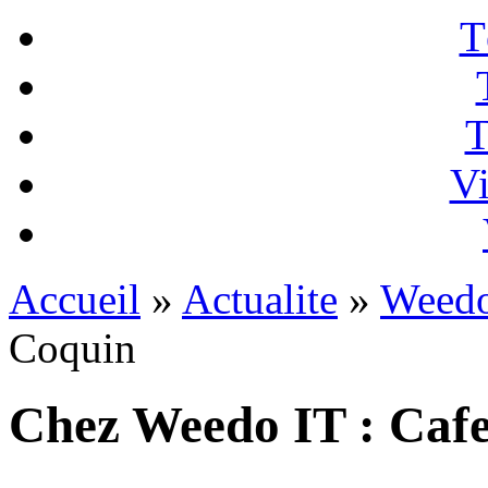
T
T
Vi
Accueil
»
Actualite
»
Weedo
Coquin
Chez Weedo IT : Caf