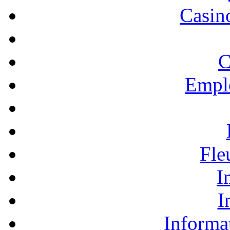
Casino
C
Empl
Fle
I
I
Informa