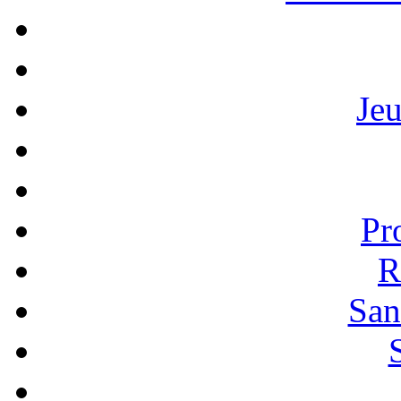
Je
Pr
R
San