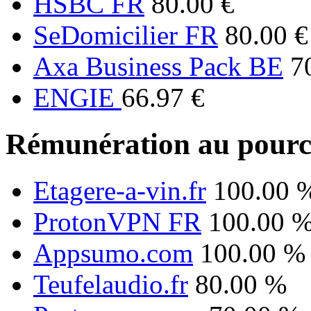
HSBC FR
80.00 €
SeDomicilier FR
80.00 €
Axa Business Pack BE
7
ENGIE
66.97 €
Rémunération au pourc
Etagere-a-vin.fr
100.00 
ProtonVPN FR
100.00 
Appsumo.com
100.00 %
Teufelaudio.fr
80.00 %