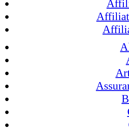
Affil
Affilia
Affil
A
Art
Assura
B