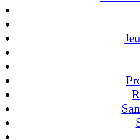
Je
Pr
R
San