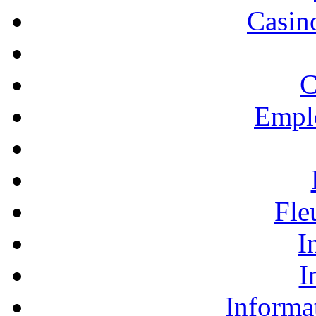
Casino
C
Empl
Fle
I
I
Informa