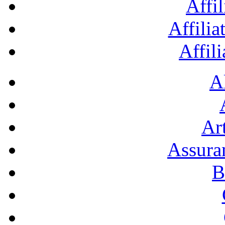
Affil
Affilia
Affil
A
Art
Assura
B