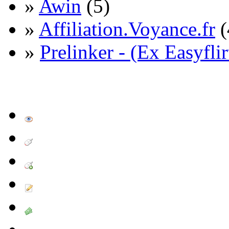
»
Awin
(5)
»
Affiliation.Voyance.fr
(
»
Prelinker - (Ex Easyflir