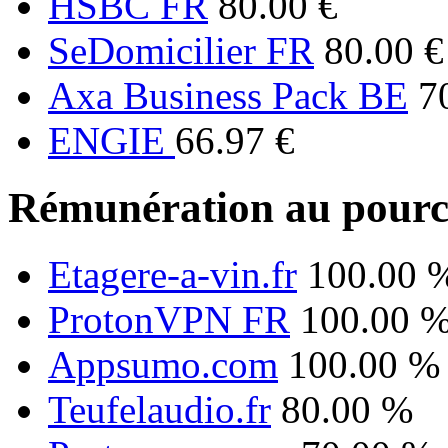
HSBC FR
80.00 €
SeDomicilier FR
80.00 €
Axa Business Pack BE
7
ENGIE
66.97 €
Rémunération au pourc
Etagere-a-vin.fr
100.00 
ProtonVPN FR
100.00 
Appsumo.com
100.00 %
Teufelaudio.fr
80.00 %