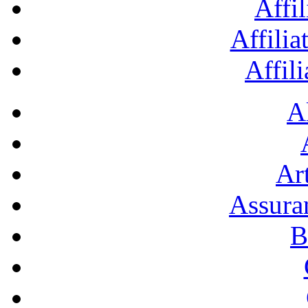
Affil
Affilia
Affil
A
Art
Assura
B