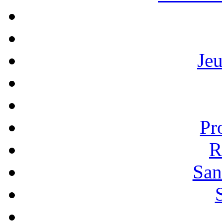
Je
Pr
R
San