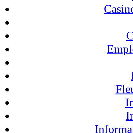
Casino
C
Empl
Fle
I
I
Informa