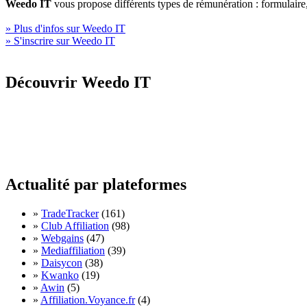
Weedo IT
vous propose différents types de rémunération : formulair
» Plus d'infos sur Weedo IT
» S'inscrire sur Weedo IT
Découvrir Weedo IT
Actualité par plateformes
»
TradeTracker
(161)
»
Club Affiliation
(98)
»
Webgains
(47)
»
Mediaffiliation
(39)
»
Daisycon
(38)
»
Kwanko
(19)
»
Awin
(5)
»
Affiliation.Voyance.fr
(4)