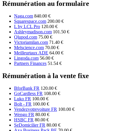
Rémunération au formulaire
Naga.com
840.00 €
Squarespace.com
200.00 €
L by LCL Pro
120.00 €
Ashleymadison.com
101.50 €
Qlupod.com
75.00 €
Victoriamilan.com
71.40 €
Melscience.com
70.00 €
Meilleurtaux ADE
64.00 €
Lingoda.com
56.00 €
Partners Finances
51.54 €
Rémunération à la vente fixe
BforBank FR
120.00 €
GoCardless FR
108.00 €
Luko FR
100.00 €
Bolt - FR
100.00 €
Vendezvotrevoiture FR
100.00 €
Wengo FR
80.00 €
HSBC FR
80.00 €
SeDomicilier FR
80.00 €
Axa Business Pack BE
70.00 €