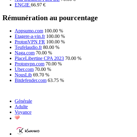
ENGIE
66.97 €
Rémunération au pourcentage
Appsumo.com
100.00 %
Etagere-a-vin.fr
100.00 %
ProtonVPN FR
100.00 %
Teufelaudio.fr
80.00 %
Naga.com
70.00 %
PlaceLibertine CPA 2023
70.00 %
Protonvpn.com
70.00 %
Uber.com
70.00 %
NousLib
69.70 %
Bitdefender.com
63.75 %
Générale
Adulte
Voyance