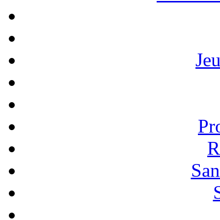
Je
Pr
R
San