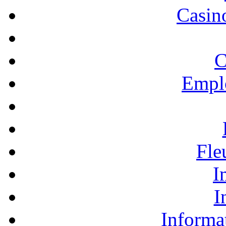
Casino
C
Empl
Fle
I
I
Informa