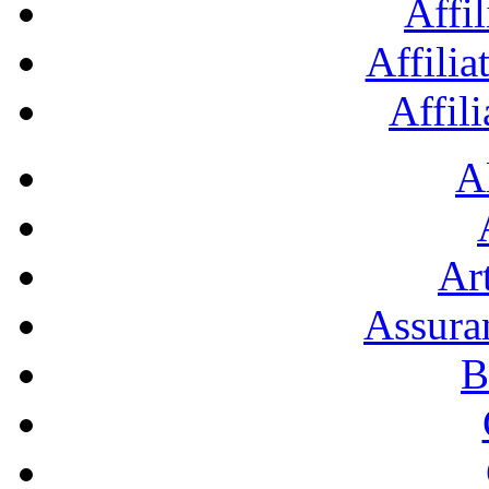
Affil
Affilia
Affil
A
Art
Assura
B