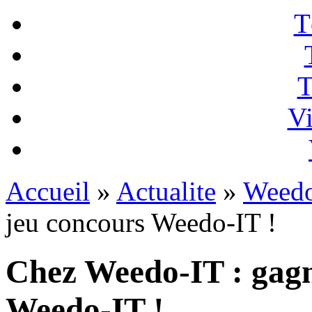
T
T
Vi
Accueil
»
Actualite
»
Weedo
jeu concours Weedo-IT !
Chez Weedo-IT : gagn
Weedo-IT !