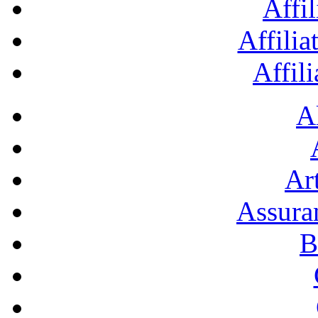
Affil
Affilia
Affil
A
Art
Assura
B