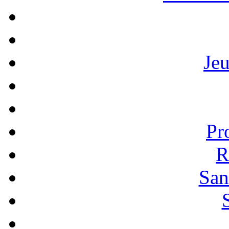
Je
Pr
R
San