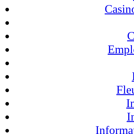
Casino
C
Empl
Fle
I
I
Informa