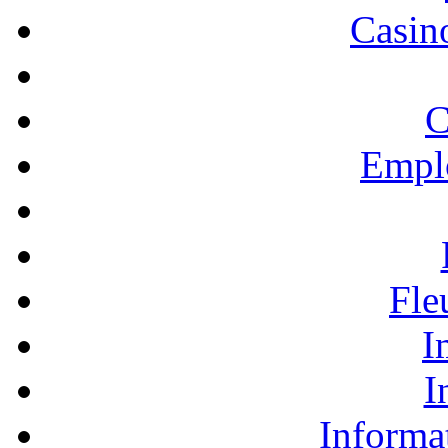
Casino
C
Empl
Fle
I
I
Informa