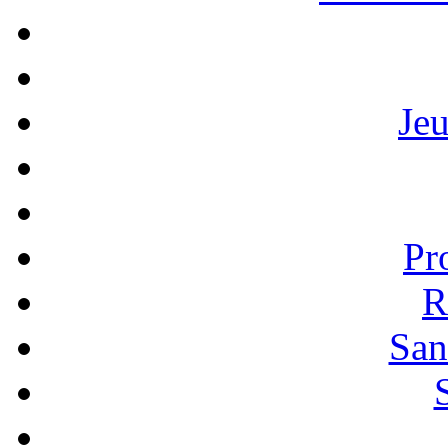
Je
Pr
R
San