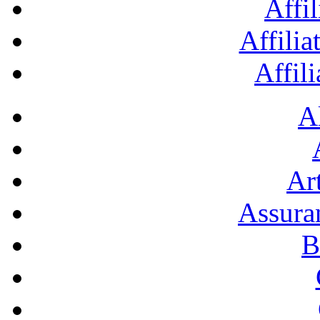
Affil
Affilia
Affil
A
Art
Assura
B