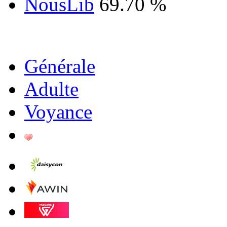
NousLib
69.70 %
Générale
Adulte
Voyance