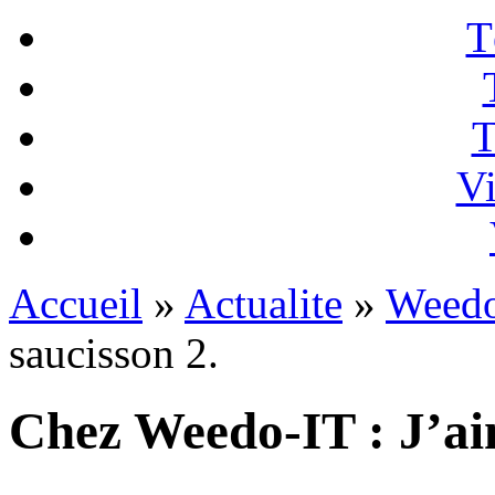
T
T
Vi
Accueil
»
Actualite
»
Weedo
saucisson 2.
Chez Weedo-IT : J’aim