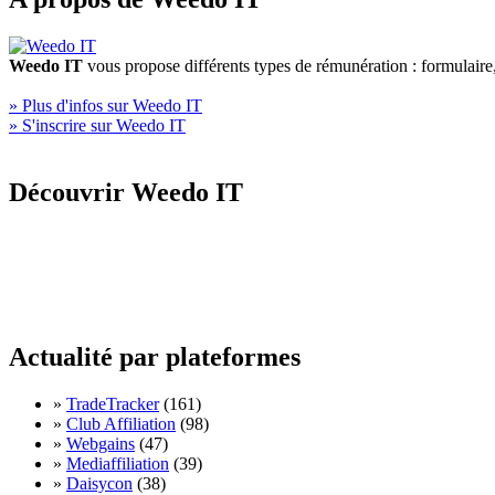
Weedo IT
vous propose différents types de rémunération : formulair
» Plus d'infos sur Weedo IT
» S'inscrire sur Weedo IT
Découvrir Weedo IT
Actualité par plateformes
»
TradeTracker
(161)
»
Club Affiliation
(98)
»
Webgains
(47)
»
Mediaffiliation
(39)
»
Daisycon
(38)