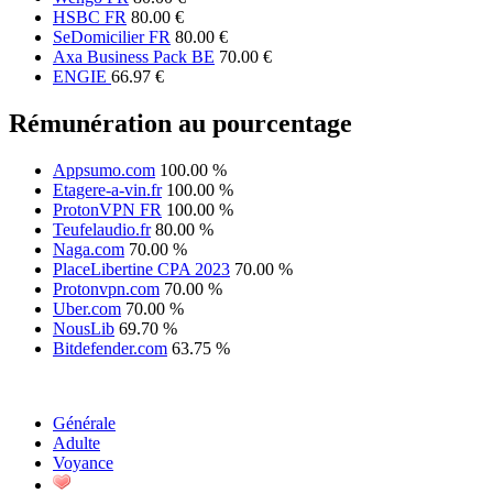
HSBC FR
80.00 €
SeDomicilier FR
80.00 €
Axa Business Pack BE
70.00 €
ENGIE
66.97 €
Rémunération au pourcentage
Appsumo.com
100.00 %
Etagere-a-vin.fr
100.00 %
ProtonVPN FR
100.00 %
Teufelaudio.fr
80.00 %
Naga.com
70.00 %
PlaceLibertine CPA 2023
70.00 %
Protonvpn.com
70.00 %
Uber.com
70.00 %
NousLib
69.70 %
Bitdefender.com
63.75 %
Générale
Adulte
Voyance