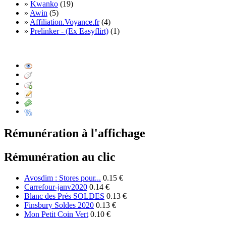
»
Kwanko
(19)
»
Awin
(5)
»
Affiliation.Voyance.fr
(4)
»
Prelinker - (Ex Easyflirt)
(1)
Rémunération à l'affichage
Rémunération au clic
Avosdim : Stores pour...
0.15 €
Carrefour-janv2020
0.14 €
Blanc des Prés SOLDES
0.13 €
Finsbury Soldes 2020
0.13 €
Mon Petit Coin Vert
0.10 €