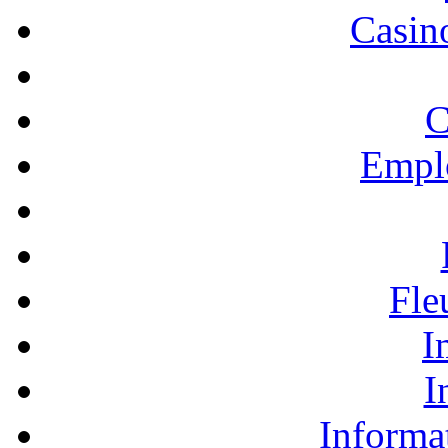
Casino
C
Empl
Fle
I
I
Informa