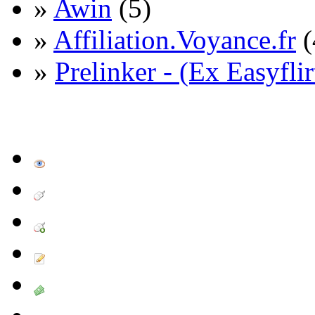
»
Awin
(5)
»
Affiliation.Voyance.fr
(
»
Prelinker - (Ex Easyflir