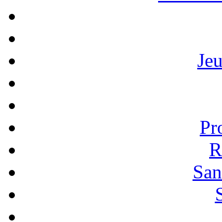
Je
Pr
R
San