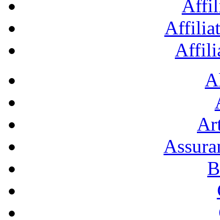
Affil
Affilia
Affil
A
Art
Assura
B