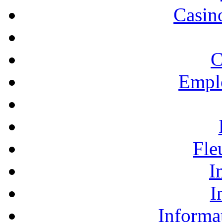
Casino
C
Empl
Fle
I
I
Informa