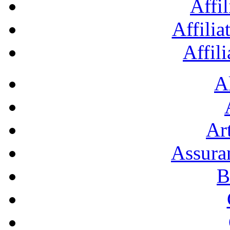
Affil
Affilia
Affil
A
Art
Assura
B