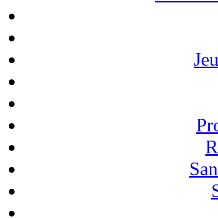
Je
Pr
R
San