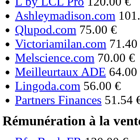
L by LCL Pro
120.00 €
Ashleymadison.com
101
Qlupod.com
75.00 €
Victoriamilan.com
71.40
Melscience.com
70.00 €
Meilleurtaux ADE
64.00
Lingoda.com
56.00 €
Partners Finances
51.54 
Rémunération à la vente