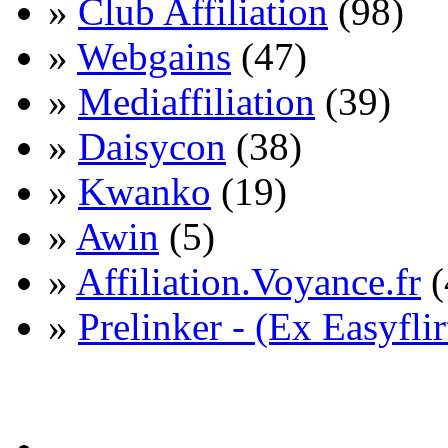
»
Club Affiliation
(98)
»
Webgains
(47)
»
Mediaffiliation
(39)
»
Daisycon
(38)
»
Kwanko
(19)
»
Awin
(5)
»
Affiliation.Voyance.fr
(
»
Prelinker - (Ex Easyflir