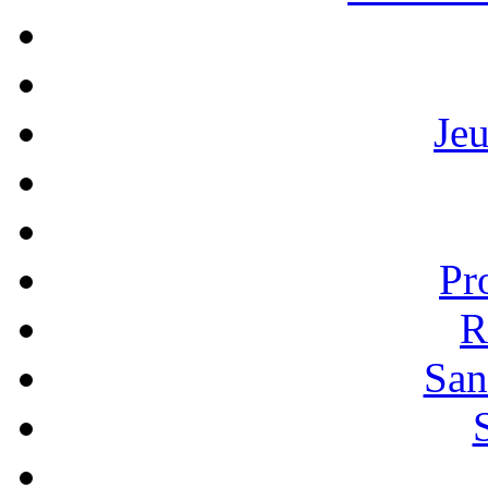
Je
Pr
R
San