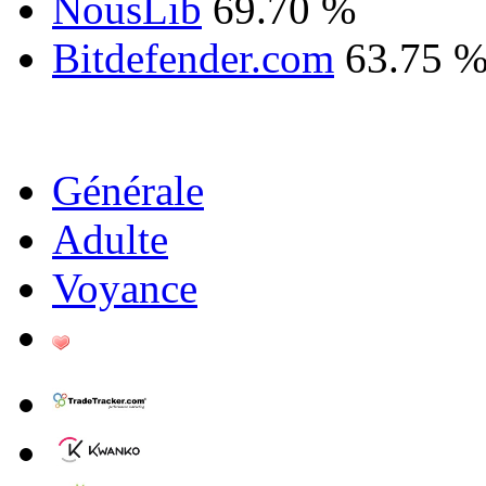
NousLib
69.70 %
Bitdefender.com
63.75 
Générale
Adulte
Voyance