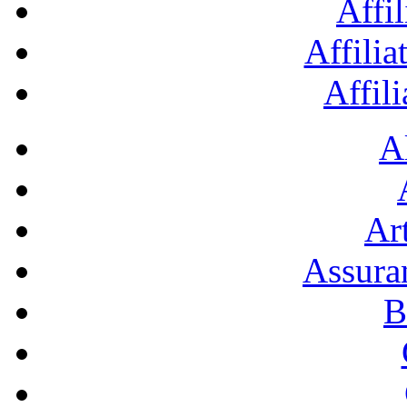
Affil
Affilia
Affil
A
Art
Assura
B