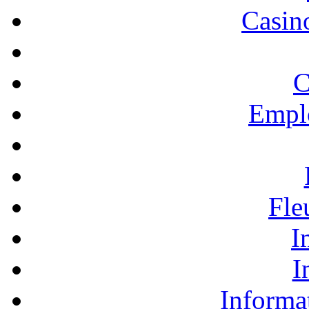
Casino
C
Empl
Fle
I
I
Informa