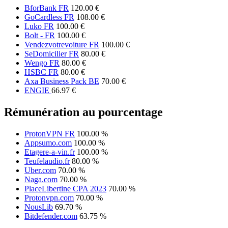
BforBank FR
120.00 €
GoCardless FR
108.00 €
Luko FR
100.00 €
Bolt - FR
100.00 €
Vendezvotrevoiture FR
100.00 €
SeDomicilier FR
80.00 €
Wengo FR
80.00 €
HSBC FR
80.00 €
Axa Business Pack BE
70.00 €
ENGIE
66.97 €
Rémunération au pourcentage
ProtonVPN FR
100.00 %
Appsumo.com
100.00 %
Etagere-a-vin.fr
100.00 %
Teufelaudio.fr
80.00 %
Uber.com
70.00 %
Naga.com
70.00 %
PlaceLibertine CPA 2023
70.00 %
Protonvpn.com
70.00 %
NousLib
69.70 %
Bitdefender.com
63.75 %