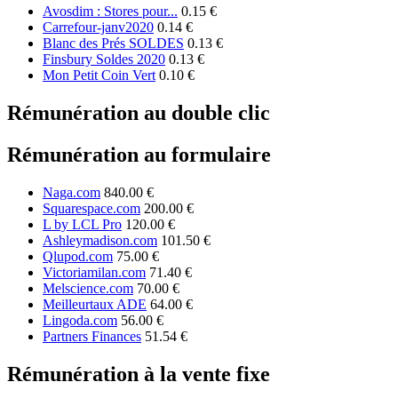
Avosdim : Stores pour...
0.15 €
Carrefour-janv2020
0.14 €
Blanc des Prés SOLDES
0.13 €
Finsbury Soldes 2020
0.13 €
Mon Petit Coin Vert
0.10 €
Rémunération au double clic
Rémunération au formulaire
Naga.com
840.00 €
Squarespace.com
200.00 €
L by LCL Pro
120.00 €
Ashleymadison.com
101.50 €
Qlupod.com
75.00 €
Victoriamilan.com
71.40 €
Melscience.com
70.00 €
Meilleurtaux ADE
64.00 €
Lingoda.com
56.00 €
Partners Finances
51.54 €
Rémunération à la vente fixe