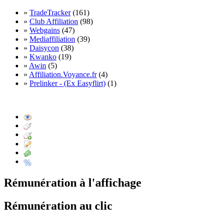
»
TradeTracker
(161)
»
Club Affiliation
(98)
»
Webgains
(47)
»
Mediaffiliation
(39)
»
Daisycon
(38)
»
Kwanko
(19)
»
Awin
(5)
»
Affiliation.Voyance.fr
(4)
»
Prelinker - (Ex Easyflirt)
(1)
Rémunération à l'affichage
Rémunération au clic