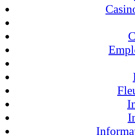
Casino
C
Empl
Fle
I
I
Informa