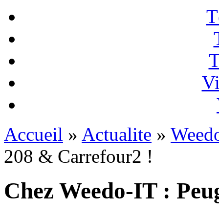
T
T
Vi
Accueil
»
Actualite
»
Weedo
208 & Carrefour2 !
Chez Weedo-IT : Peug