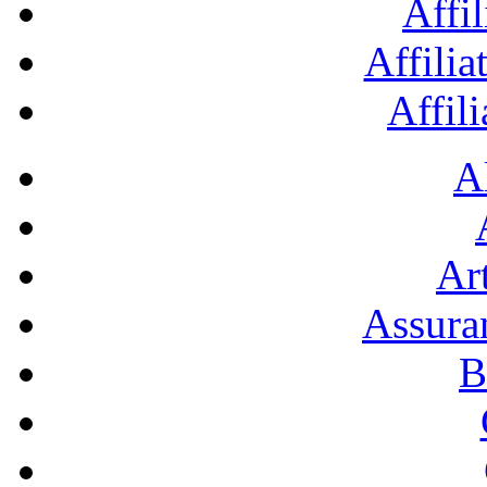
Affil
Affilia
Affil
A
Art
Assura
B