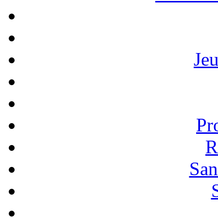
Je
Pr
R
San