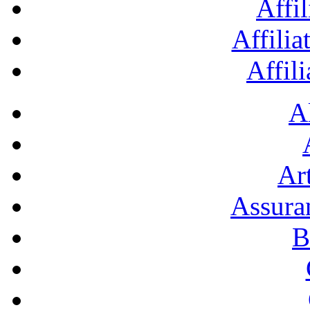
Affil
Affilia
Affil
A
Art
Assura
B