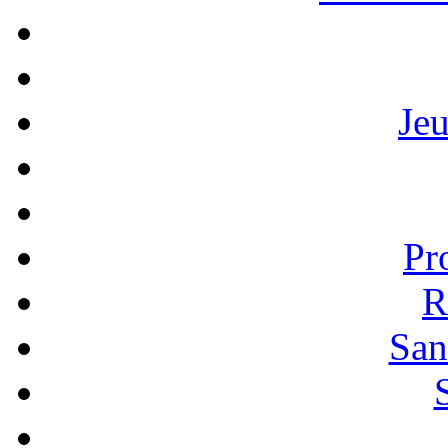
Je
Pr
R
San