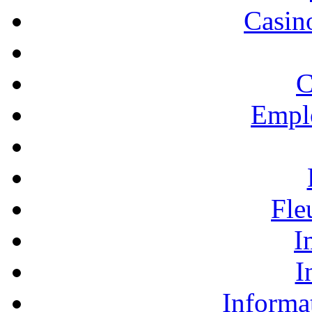
Casino
C
Empl
Fle
I
I
Informa