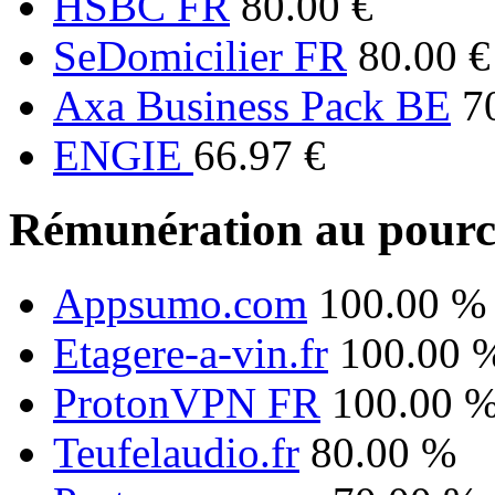
HSBC FR
80.00 €
SeDomicilier FR
80.00 €
Axa Business Pack BE
7
ENGIE
66.97 €
Rémunération au pourc
Appsumo.com
100.00 %
Etagere-a-vin.fr
100.00 
ProtonVPN FR
100.00 
Teufelaudio.fr
80.00 %