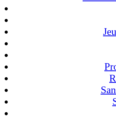
Je
Pr
R
San