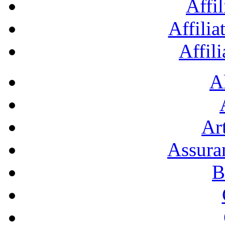
Affil
Affilia
Affil
A
Art
Assura
B