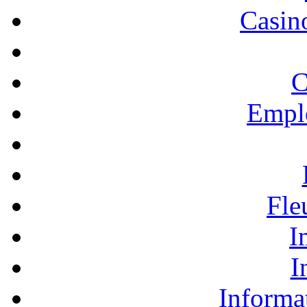
Casino
C
Empl
Fle
I
I
Informa