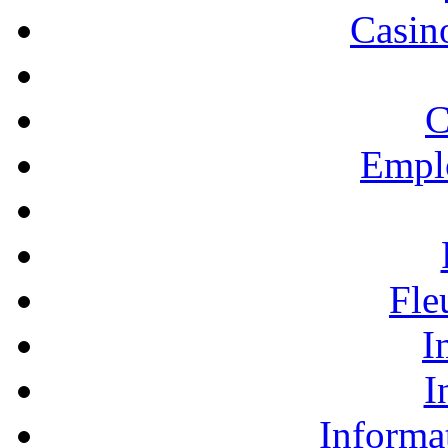
Casino
C
Empl
Fle
I
I
Informa