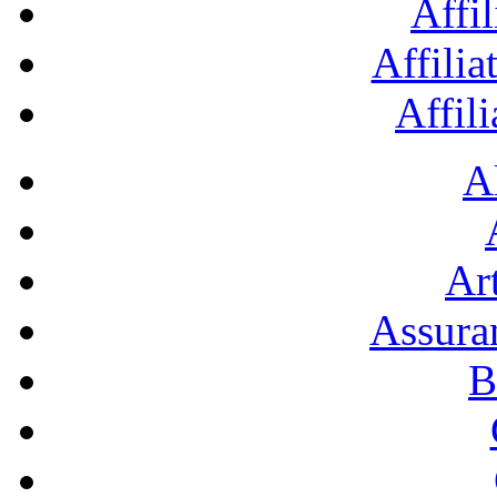
Affil
Affilia
Affil
A
Art
Assura
B