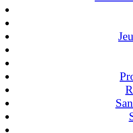
Je
Pr
R
San