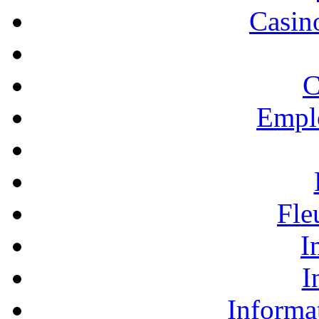
Casino
C
Empl
Fle
I
I
Informa