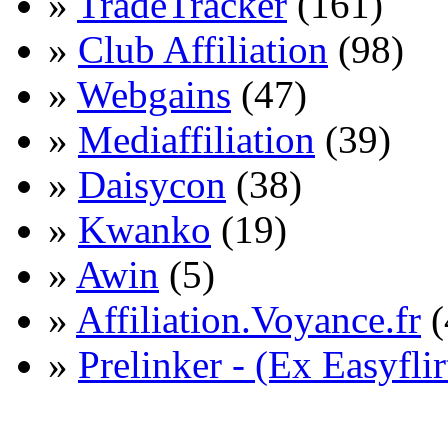
»
TradeTracker
(161)
»
Club Affiliation
(98)
»
Webgains
(47)
»
Mediaffiliation
(39)
»
Daisycon
(38)
»
Kwanko
(19)
»
Awin
(5)
»
Affiliation.Voyance.fr
(
»
Prelinker - (Ex Easyflir