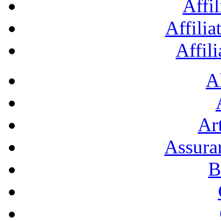
Affil
Affilia
Affil
A
Art
Assura
B