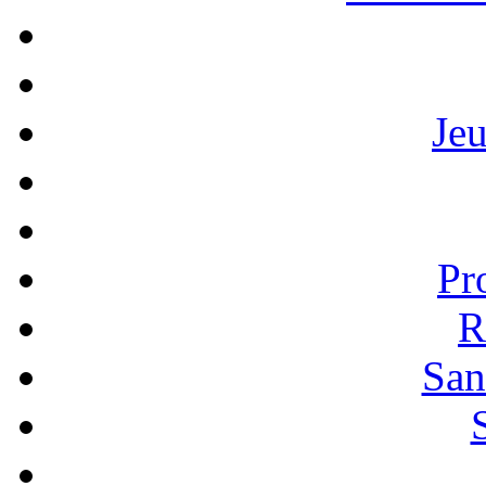
Je
Pr
R
San