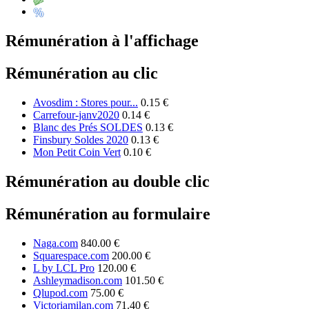
Rémunération à l'affichage
Rémunération au clic
Avosdim : Stores pour...
0.15 €
Carrefour-janv2020
0.14 €
Blanc des Prés SOLDES
0.13 €
Finsbury Soldes 2020
0.13 €
Mon Petit Coin Vert
0.10 €
Rémunération au double clic
Rémunération au formulaire
Naga.com
840.00 €
Squarespace.com
200.00 €
L by LCL Pro
120.00 €
Ashleymadison.com
101.50 €
Qlupod.com
75.00 €
Victoriamilan.com
71.40 €