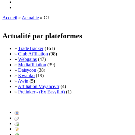
Accueil
»
Actualite
» CJ
Actualité par plateformes
»
TradeTracker
(161)
»
Club Affiliation
(98)
»
Webgains
(47)
»
Mediaffiliation
(39)
»
Daisycon
(38)
»
Kwanko
(19)
»
Awin
(5)
»
Affiliation.Voyance.fr
(4)
»
Prelinker - (Ex Easyflirt)
(1)