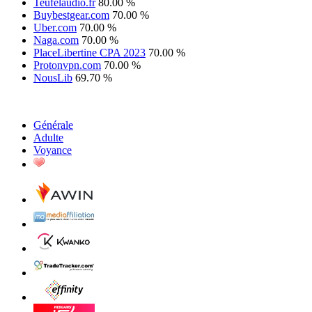
Teufelaudio.fr
80.00 %
Buybestgear.com
70.00 %
Uber.com
70.00 %
Naga.com
70.00 %
PlaceLibertine CPA 2023
70.00 %
Protonvpn.com
70.00 %
NousLib
69.70 %
Générale
Adulte
Voyance