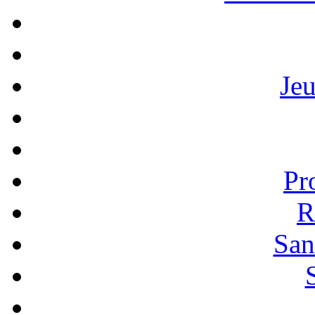
Je
Pr
R
San