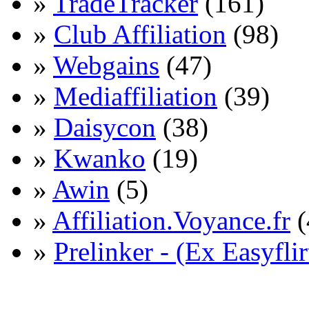
»
TradeTracker
(161)
»
Club Affiliation
(98)
»
Webgains
(47)
»
Mediaffiliation
(39)
»
Daisycon
(38)
»
Kwanko
(19)
»
Awin
(5)
»
Affiliation.Voyance.fr
(
»
Prelinker - (Ex Easyflir