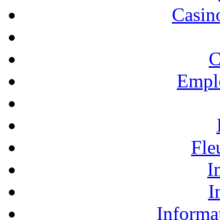
Casino
C
Empl
Fle
I
I
Informa