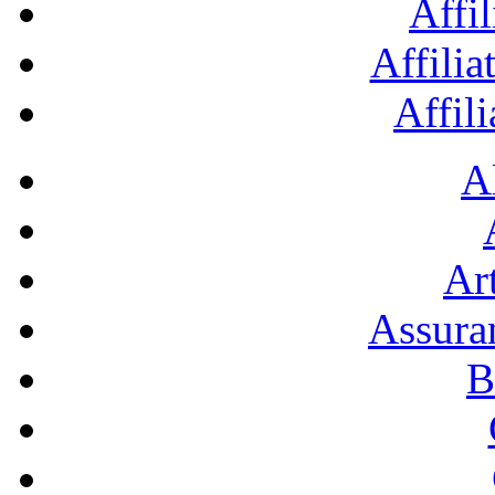
Affil
Affilia
Affil
A
Art
Assura
B