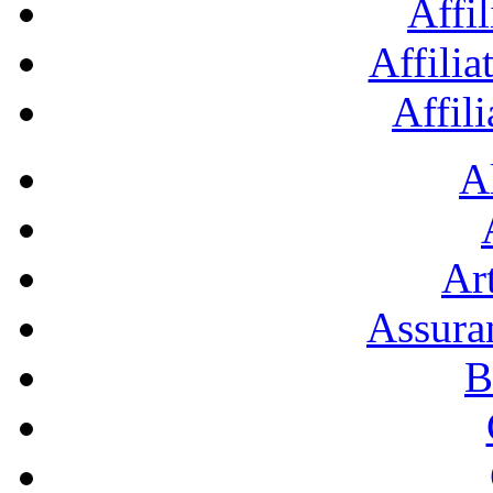
Affil
Affilia
Affil
A
Art
Assura
B