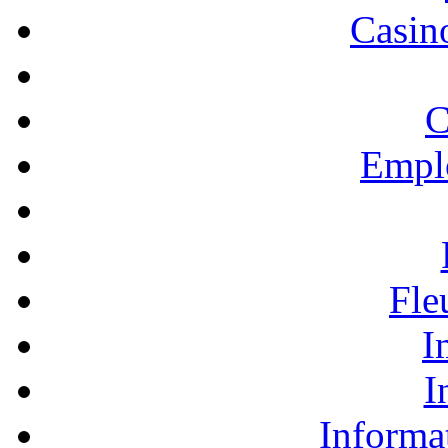
Casino
C
Empl
Fle
I
I
Informa