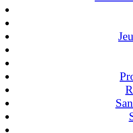
Je
Pr
R
San