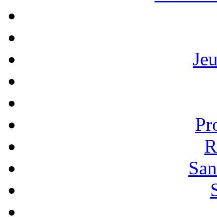
Je
Pr
R
San