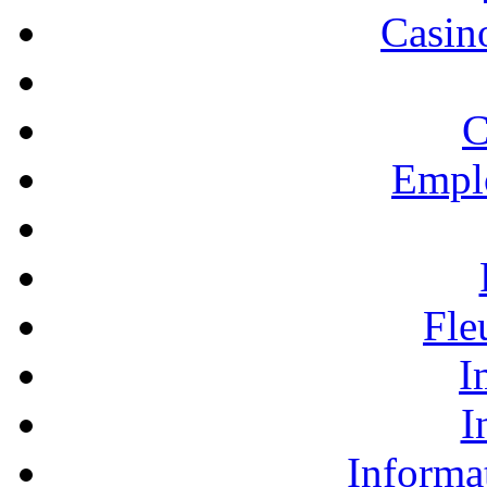
Casino
C
Empl
Fle
I
I
Informa