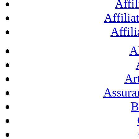
Affil
Affilia
Affil
A
Art
Assura
B