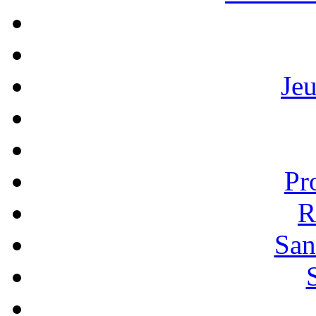
Je
Pr
R
San