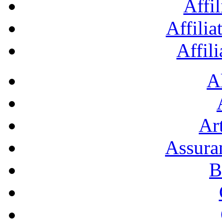
Affil
Affilia
Affil
A
Art
Assura
B