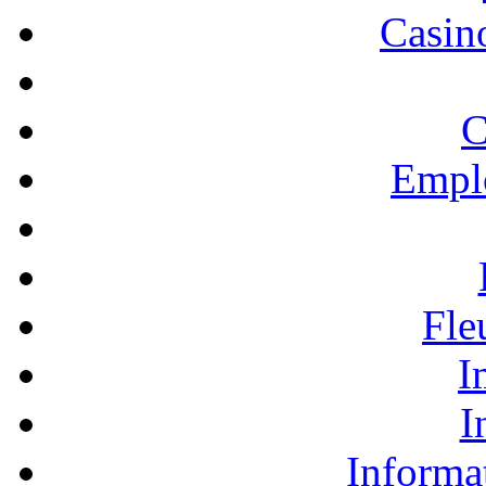
Casino
C
Empl
Fle
I
I
Informa