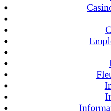
Casino
C
Empl
Fle
I
I
Informa