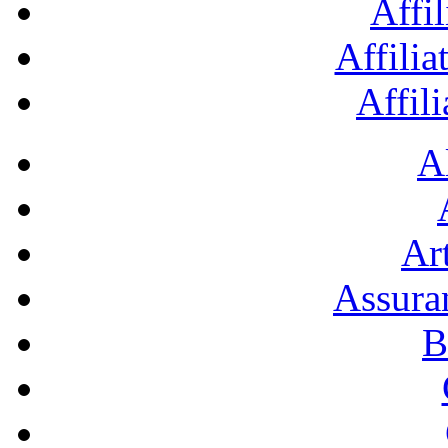
Affil
Affilia
Affil
A
Art
Assura
B