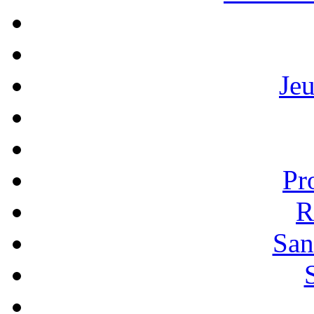
Je
Pr
R
San