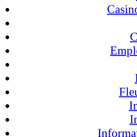
Casino
C
Empl
Fle
I
I
Informa