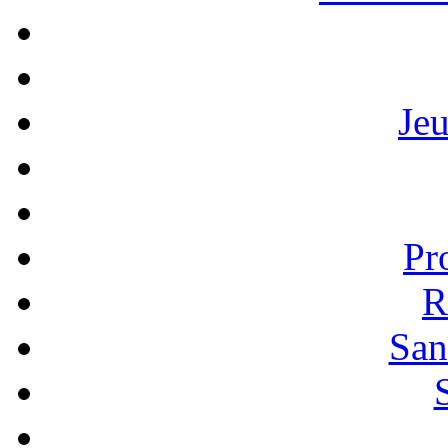
Je
Pr
R
San