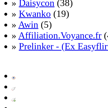
»
Daisycon
(38)
»
Kwanko
(19)
»
Awin
(5)
»
Affiliation.Voyance.fr
(
»
Prelinker - (Ex Easyflir