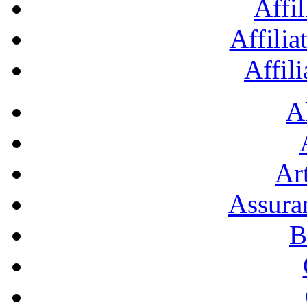
Affil
Affilia
Affil
A
Art
Assura
B