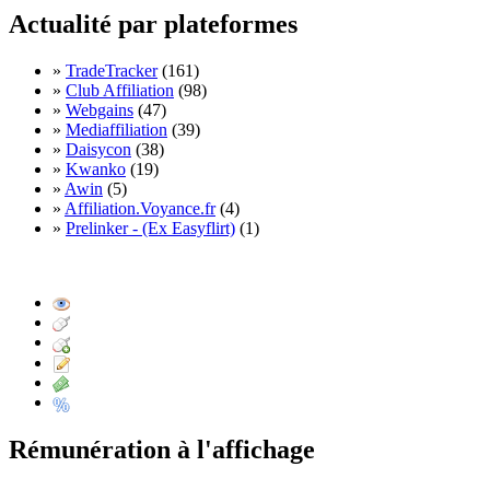
Actualité par plateformes
»
TradeTracker
(161)
»
Club Affiliation
(98)
»
Webgains
(47)
»
Mediaffiliation
(39)
»
Daisycon
(38)
»
Kwanko
(19)
»
Awin
(5)
»
Affiliation.Voyance.fr
(4)
»
Prelinker - (Ex Easyflirt)
(1)
Rémunération à l'affichage