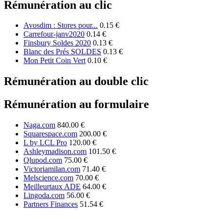
Rémunération au clic
Avosdim : Stores pour...
0.15 €
Carrefour-janv2020
0.14 €
Finsbury Soldes 2020
0.13 €
Blanc des Prés SOLDES
0.13 €
Mon Petit Coin Vert
0.10 €
Rémunération au double clic
Rémunération au formulaire
Naga.com
840.00 €
Squarespace.com
200.00 €
L by LCL Pro
120.00 €
Ashleymadison.com
101.50 €
Qlupod.com
75.00 €
Victoriamilan.com
71.40 €
Melscience.com
70.00 €
Meilleurtaux ADE
64.00 €
Lingoda.com
56.00 €
Partners Finances
51.54 €