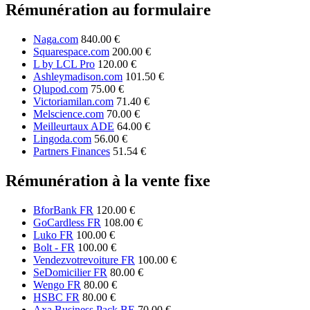
Rémunération au formulaire
Naga.com
840.00 €
Squarespace.com
200.00 €
L by LCL Pro
120.00 €
Ashleymadison.com
101.50 €
Qlupod.com
75.00 €
Victoriamilan.com
71.40 €
Melscience.com
70.00 €
Meilleurtaux ADE
64.00 €
Lingoda.com
56.00 €
Partners Finances
51.54 €
Rémunération à la vente fixe
BforBank FR
120.00 €
GoCardless FR
108.00 €
Luko FR
100.00 €
Bolt - FR
100.00 €
Vendezvotrevoiture FR
100.00 €
SeDomicilier FR
80.00 €
Wengo FR
80.00 €
HSBC FR
80.00 €
Axa Business Pack BE
70.00 €