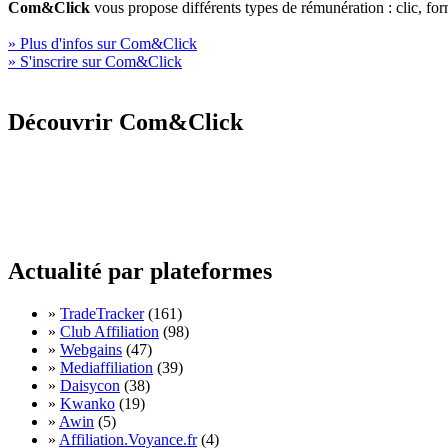
Com&Click
vous propose différents types de rémunération : clic, fo
» Plus d'infos sur Com&Click
» S'inscrire sur Com&Click
Découvrir Com&Click
Actualité par plateformes
»
TradeTracker
(161)
»
Club Affiliation
(98)
»
Webgains
(47)
»
Mediaffiliation
(39)
»
Daisycon
(38)
»
Kwanko
(19)
»
Awin
(5)
»
Affiliation.Voyance.fr
(4)