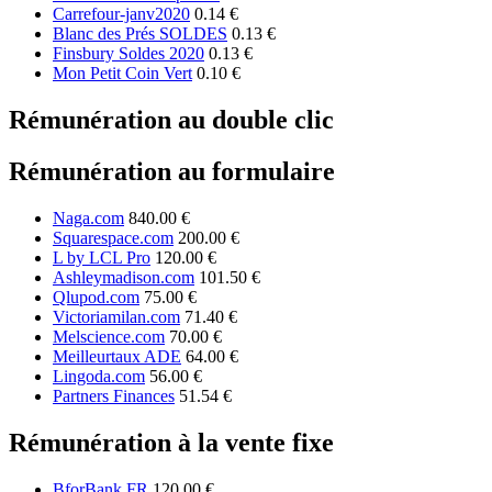
Carrefour-janv2020
0.14 €
Blanc des Prés SOLDES
0.13 €
Finsbury Soldes 2020
0.13 €
Mon Petit Coin Vert
0.10 €
Rémunération au double clic
Rémunération au formulaire
Naga.com
840.00 €
Squarespace.com
200.00 €
L by LCL Pro
120.00 €
Ashleymadison.com
101.50 €
Qlupod.com
75.00 €
Victoriamilan.com
71.40 €
Melscience.com
70.00 €
Meilleurtaux ADE
64.00 €
Lingoda.com
56.00 €
Partners Finances
51.54 €
Rémunération à la vente fixe
BforBank FR
120.00 €