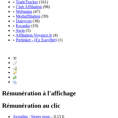
»
TradeTracker
(161)
»
Club Affiliation
(98)
»
Webgains
(47)
»
Mediaffiliation
(39)
»
Daisycon
(38)
»
Kwanko
(19)
»
Awin
(5)
»
Affiliation.Voyance.fr
(4)
»
Prelinker - (Ex Easyflirt)
(1)
Rémunération à l'affichage
Rémunération au clic
Avosdim : Stores pour...
0.15 €