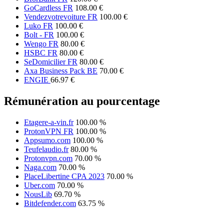
GoCardless FR
108.00 €
Vendezvotrevoiture FR
100.00 €
Luko FR
100.00 €
Bolt - FR
100.00 €
Wengo FR
80.00 €
HSBC FR
80.00 €
SeDomicilier FR
80.00 €
Axa Business Pack BE
70.00 €
ENGIE
66.97 €
Rémunération au pourcentage
Etagere-a-vin.fr
100.00 %
ProtonVPN FR
100.00 %
Appsumo.com
100.00 %
Teufelaudio.fr
80.00 %
Protonvpn.com
70.00 %
Naga.com
70.00 %
PlaceLibertine CPA 2023
70.00 %
Uber.com
70.00 %
NousLib
69.70 %
Bitdefender.com
63.75 %