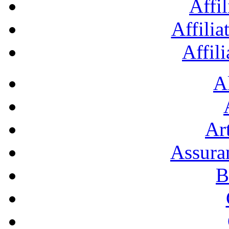
Affil
Affilia
Affil
A
Art
Assura
B