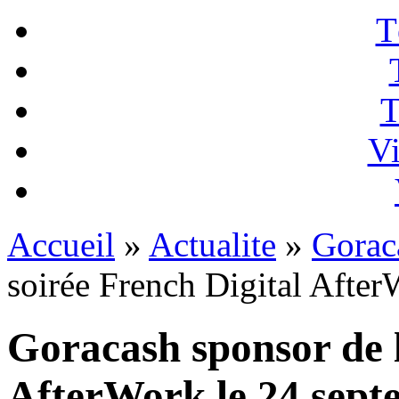
T
T
Vi
Accueil
»
Actualite
»
Gorac
soirée French Digital Afte
Goracash sponsor de l
AfterWork le 24 sept