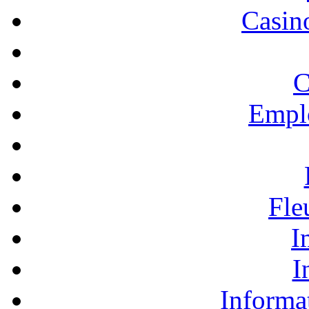
Casino
C
Empl
Fle
I
I
Informa