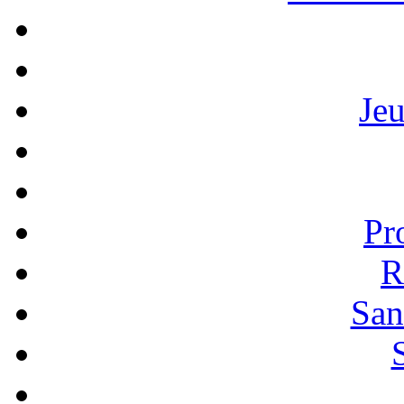
Je
Pr
R
San