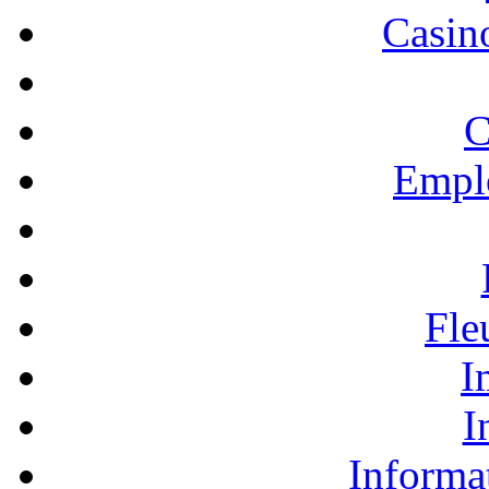
Casino
C
Empl
Fle
I
I
Informa