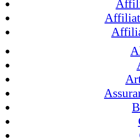
Affil
Affilia
Affil
A
Art
Assura
B