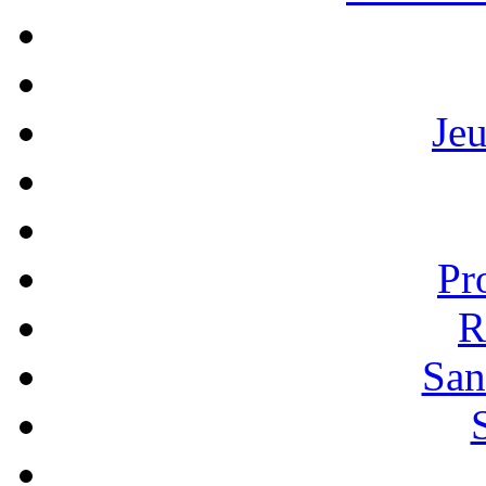
Je
Pr
R
San