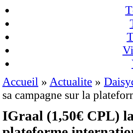
T
T
Vi
Accueil
»
Actualite
»
Daisy
sa campagne sur la platefor
IGraal (1,50€ CPL) l
plateforme internatio