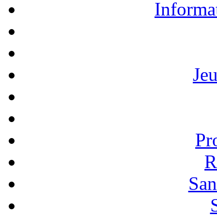
Informa
Je
Pr
R
San