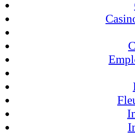
Casino
C
Empl
Fle
I
I