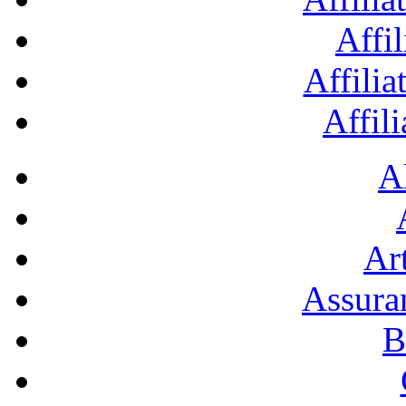
Affil
Affilia
Affil
A
Art
Assura
B