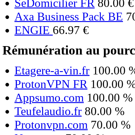
SeDomicilier FR
80.00 €
Axa Business Pack BE
7
ENGIE
66.97 €
Rémunération au pourc
Etagere-a-vin.fr
100.00 
ProtonVPN FR
100.00 
Appsumo.com
100.00 %
Teufelaudio.fr
80.00 %
Protonvpn.com
70.00 %