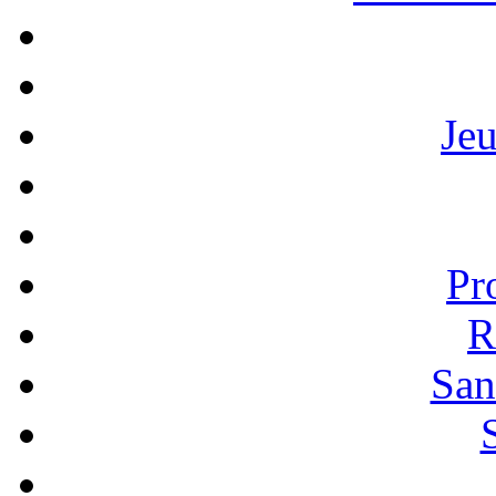
Je
Pr
R
San