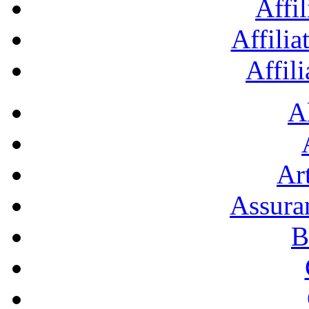
Affil
Affilia
Affil
A
Art
Assura
B