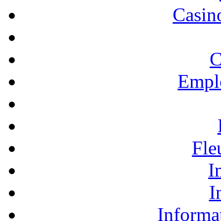
Casino
C
Empl
Fle
I
I
Informa