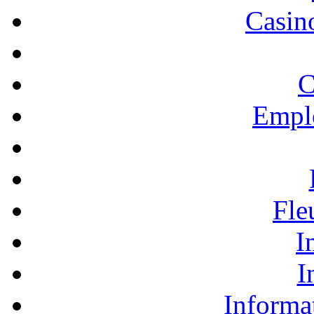
Casino
C
Empl
Fle
I
I
Informa