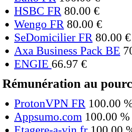
HSBC FR
80.00 €
Wengo FR
80.00 €
SeDomicilier FR
80.00 €
Axa Business Pack BE
7
ENGIE
66.97 €
Rémunération au pourc
ProtonVPN FR
100.00 
Appsumo.com
100.00 %
Etagere-a-vin.fr
100.00 