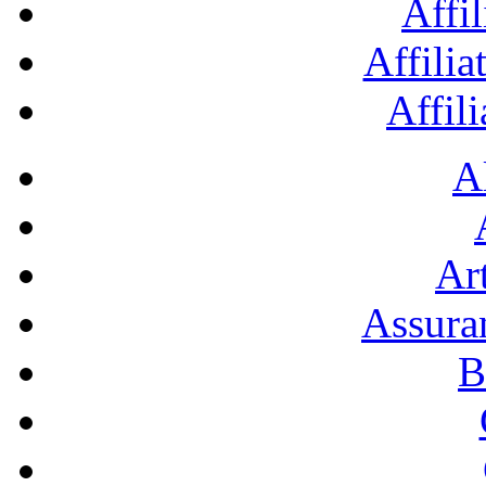
Affil
Affilia
Affil
A
Art
Assura
B