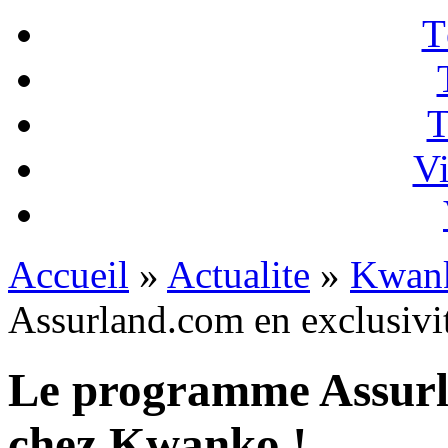
T
T
Vi
Accueil
»
Actualite
»
Kwan
Assurland.com en exclusivi
Le programme Assurla
chez Kwanko !