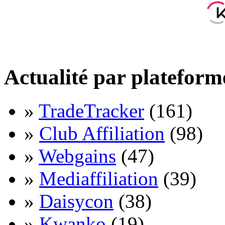
Actualité par plateform
»
TradeTracker
(161)
»
Club Affiliation
(98)
»
Webgains
(47)
»
Mediaffiliation
(39)
»
Daisycon
(38)
»
Kwanko
(19)