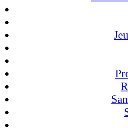
Je
Pr
R
San