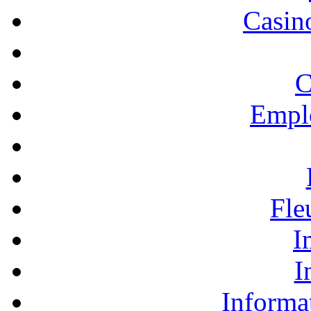
Casino
C
Empl
Fle
I
I
Informa