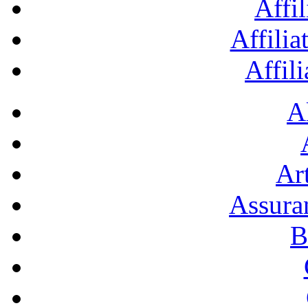
Affil
Affilia
Affil
A
Art
Assura
B