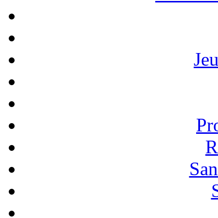
Je
Pr
R
San