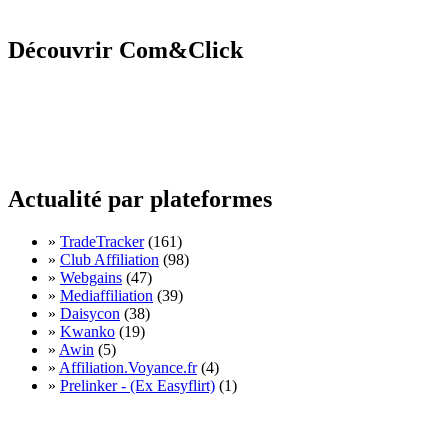
Découvrir Com&Click
Actualité par plateformes
»
TradeTracker
(161)
»
Club Affiliation
(98)
»
Webgains
(47)
»
Mediaffiliation
(39)
»
Daisycon
(38)
»
Kwanko
(19)
»
Awin
(5)
»
Affiliation.Voyance.fr
(4)
»
Prelinker - (Ex Easyflirt)
(1)