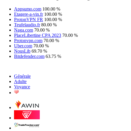
Appsumo.com
100.00 %
Etagere-a-vin.fr
100.00 %
ProtonVPN FR
100.00 %
Teufelaudio.fr
80.00 %
Naga.com
70.00 %
PlaceLibertine CPA 2023
70.00 %
Protonvpn.com
70.00 %
Uber.com
70.00 %
NousLib
69.70 %
Bitdefender.com
63.75 %
Générale
Adulte
Voyance