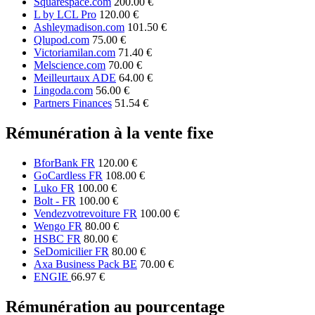
Squarespace.com
200.00 €
L by LCL Pro
120.00 €
Ashleymadison.com
101.50 €
Qlupod.com
75.00 €
Victoriamilan.com
71.40 €
Melscience.com
70.00 €
Meilleurtaux ADE
64.00 €
Lingoda.com
56.00 €
Partners Finances
51.54 €
Rémunération à la vente fixe
BforBank FR
120.00 €
GoCardless FR
108.00 €
Luko FR
100.00 €
Bolt - FR
100.00 €
Vendezvotrevoiture FR
100.00 €
Wengo FR
80.00 €
HSBC FR
80.00 €
SeDomicilier FR
80.00 €
Axa Business Pack BE
70.00 €
ENGIE
66.97 €
Rémunération au pourcentage