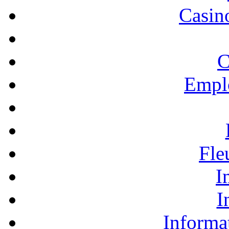
Casino
C
Empl
Fle
I
I
Informa