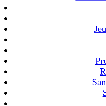
Je
Pr
R
San