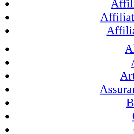
Affil
Affilia
Affil
A
Art
Assura
B