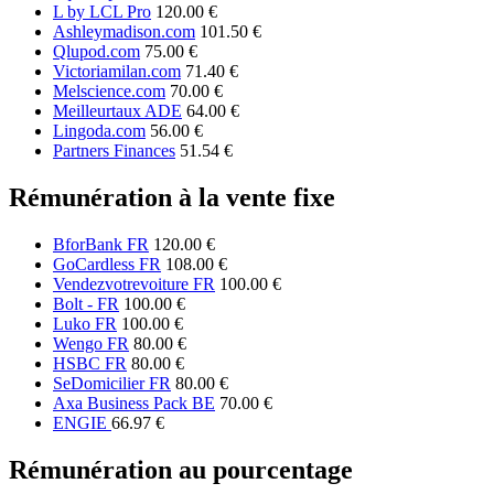
L by LCL Pro
120.00 €
Ashleymadison.com
101.50 €
Qlupod.com
75.00 €
Victoriamilan.com
71.40 €
Melscience.com
70.00 €
Meilleurtaux ADE
64.00 €
Lingoda.com
56.00 €
Partners Finances
51.54 €
Rémunération à la vente fixe
BforBank FR
120.00 €
GoCardless FR
108.00 €
Vendezvotrevoiture FR
100.00 €
Bolt - FR
100.00 €
Luko FR
100.00 €
Wengo FR
80.00 €
HSBC FR
80.00 €
SeDomicilier FR
80.00 €
Axa Business Pack BE
70.00 €
ENGIE
66.97 €
Rémunération au pourcentage