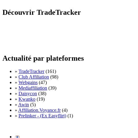
Découvrir TradeTracker
Actualité par plateformes
»
TradeTracker
(161)
»
Club Affiliation
(98)
»
Webgains
(47)
»
Mediaffiliation
(39)
»
Daisycon
(38)
»
Kwanko
(19)
»
Awin
(5)
»
Affiliation.Voyance.fr
(4)
»
Prelinker - (Ex Easyflirt)
(1)