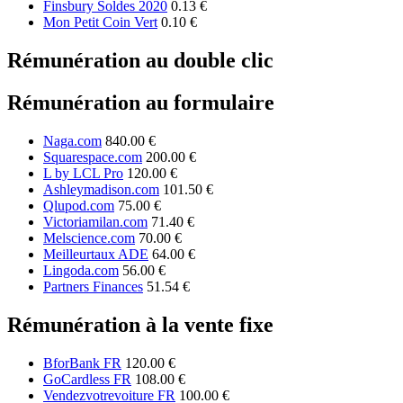
Finsbury Soldes 2020
0.13 €
Mon Petit Coin Vert
0.10 €
Rémunération au double clic
Rémunération au formulaire
Naga.com
840.00 €
Squarespace.com
200.00 €
L by LCL Pro
120.00 €
Ashleymadison.com
101.50 €
Qlupod.com
75.00 €
Victoriamilan.com
71.40 €
Melscience.com
70.00 €
Meilleurtaux ADE
64.00 €
Lingoda.com
56.00 €
Partners Finances
51.54 €
Rémunération à la vente fixe
BforBank FR
120.00 €
GoCardless FR
108.00 €
Vendezvotrevoiture FR
100.00 €