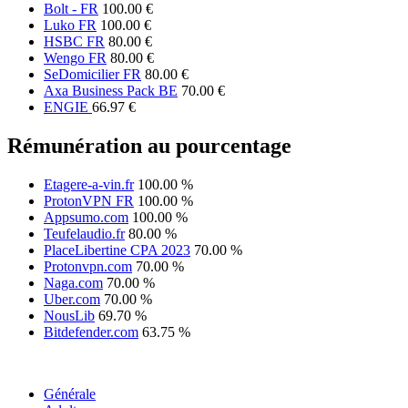
Bolt - FR
100.00 €
Luko FR
100.00 €
HSBC FR
80.00 €
Wengo FR
80.00 €
SeDomicilier FR
80.00 €
Axa Business Pack BE
70.00 €
ENGIE
66.97 €
Rémunération au pourcentage
Etagere-a-vin.fr
100.00 %
ProtonVPN FR
100.00 %
Appsumo.com
100.00 %
Teufelaudio.fr
80.00 %
PlaceLibertine CPA 2023
70.00 %
Protonvpn.com
70.00 %
Naga.com
70.00 %
Uber.com
70.00 %
NousLib
69.70 %
Bitdefender.com
63.75 %
Générale