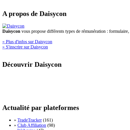
A propos de Daisycon
Daisycon
vous propose différents types de rémunération : formulaire
» Plus d'infos sur Daisycon
» S'inscrire sur Daisycon
Découvrir Daisycon
Actualité par plateformes
»
TradeTracker
(161)
»
Club Affiliation
(98)