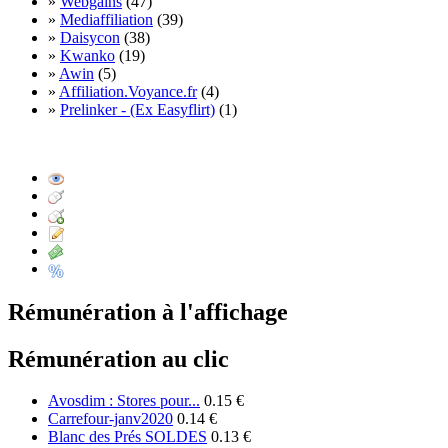
»
Webgains
(47)
»
Mediaffiliation
(39)
»
Daisycon
(38)
»
Kwanko
(19)
»
Awin
(5)
»
Affiliation.Voyance.fr
(4)
»
Prelinker - (Ex Easyflirt)
(1)
Rémunération à l'affichage
Rémunération au clic
Avosdim : Stores pour...
0.15 €
Carrefour-janv2020
0.14 €
Blanc des Prés SOLDES
0.13 €