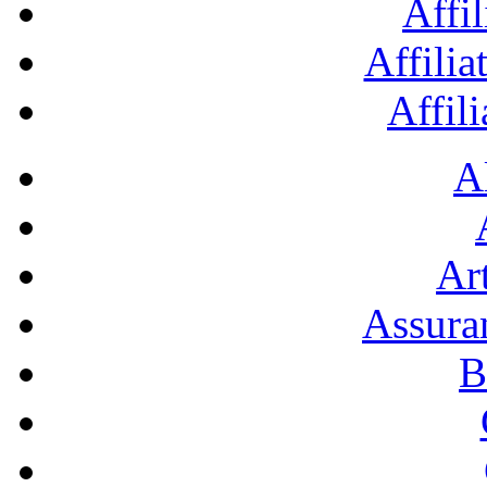
Affil
Affilia
Affil
A
Art
Assura
B