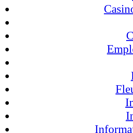
Casino
C
Empl
Fle
I
I
Informa