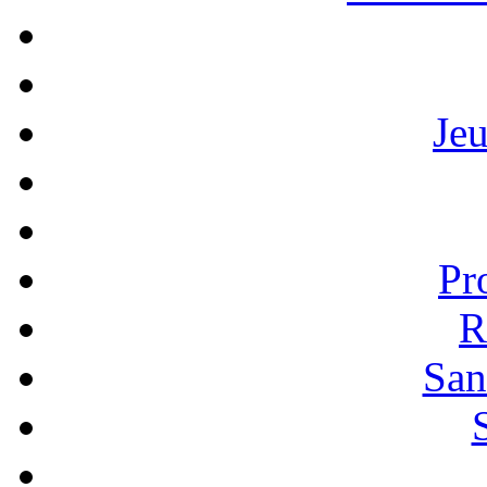
Je
Pr
R
San