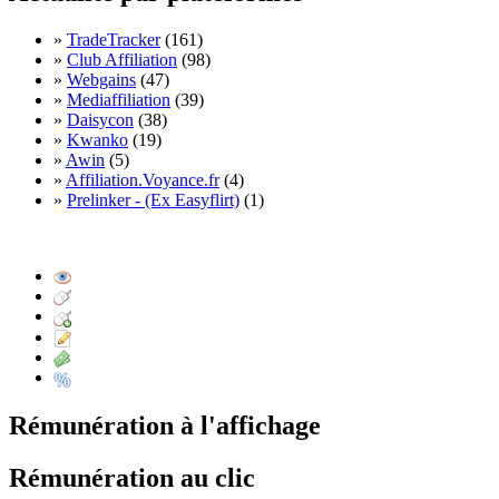
»
TradeTracker
(161)
»
Club Affiliation
(98)
»
Webgains
(47)
»
Mediaffiliation
(39)
»
Daisycon
(38)
»
Kwanko
(19)
»
Awin
(5)
»
Affiliation.Voyance.fr
(4)
»
Prelinker - (Ex Easyflirt)
(1)
Rémunération à l'affichage
Rémunération au clic