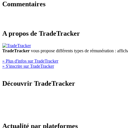
Commentaires
A propos de TradeTracker
TradeTracker
vous propose différents types de rémunération : affich
» Plus d'infos sur TradeTracker
» S'inscrire sur TradeTracker
Découvrir TradeTracker
Actualité par plateformes