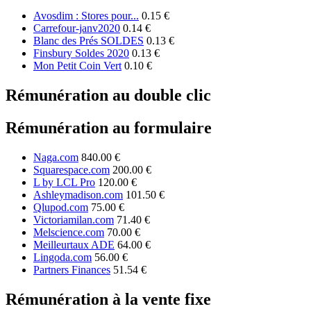
Avosdim : Stores pour...
0.15 €
Carrefour-janv2020
0.14 €
Blanc des Prés SOLDES
0.13 €
Finsbury Soldes 2020
0.13 €
Mon Petit Coin Vert
0.10 €
Rémunération au double clic
Rémunération au formulaire
Naga.com
840.00 €
Squarespace.com
200.00 €
L by LCL Pro
120.00 €
Ashleymadison.com
101.50 €
Qlupod.com
75.00 €
Victoriamilan.com
71.40 €
Melscience.com
70.00 €
Meilleurtaux ADE
64.00 €
Lingoda.com
56.00 €
Partners Finances
51.54 €
Rémunération à la vente fixe