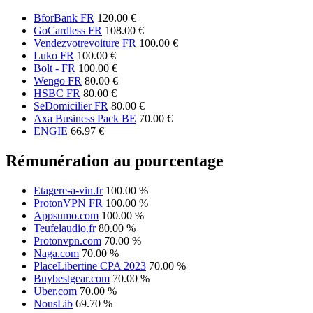
BforBank FR
120.00 €
GoCardless FR
108.00 €
Vendezvotrevoiture FR
100.00 €
Luko FR
100.00 €
Bolt - FR
100.00 €
Wengo FR
80.00 €
HSBC FR
80.00 €
SeDomicilier FR
80.00 €
Axa Business Pack BE
70.00 €
ENGIE
66.97 €
Rémunération au pourcentage
Etagere-a-vin.fr
100.00 %
ProtonVPN FR
100.00 %
Appsumo.com
100.00 %
Teufelaudio.fr
80.00 %
Protonvpn.com
70.00 %
Naga.com
70.00 %
PlaceLibertine CPA 2023
70.00 %
Buybestgear.com
70.00 %
Uber.com
70.00 %
NousLib
69.70 %