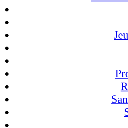
Je
Pr
R
San