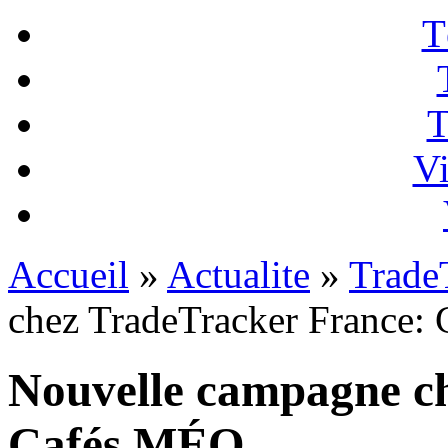
T
T
Vi
Accueil
»
Actualite
»
Trade
chez TradeTracker France:
Nouvelle campagne c
Cafés MÉO