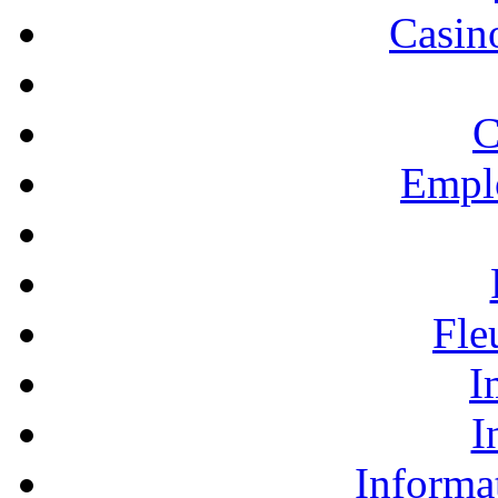
Casino
C
Empl
Fle
I
I
Informa