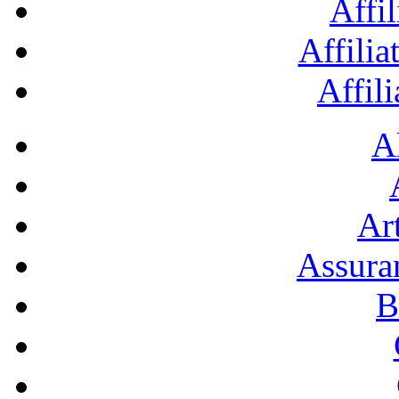
Affil
Affilia
Affil
A
Art
Assura
B