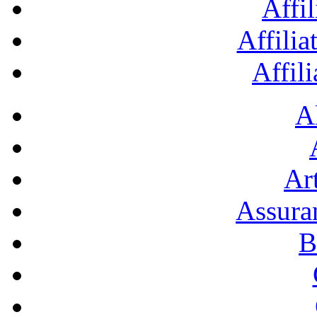
Affil
Affilia
Affil
A
Art
Assura
B