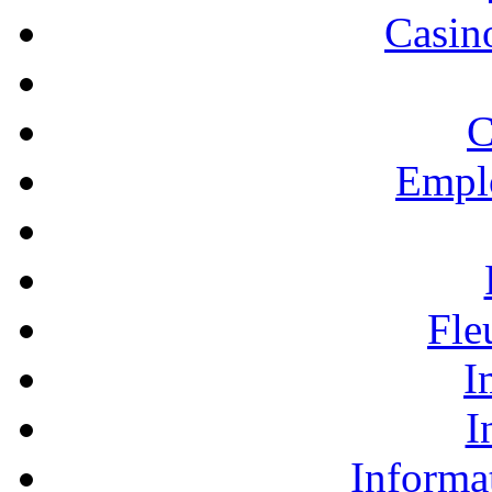
Casino
C
Empl
Fle
I
I
Informa