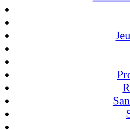
Je
Pr
R
San