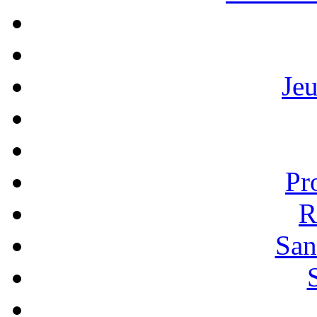
Je
Pr
R
San