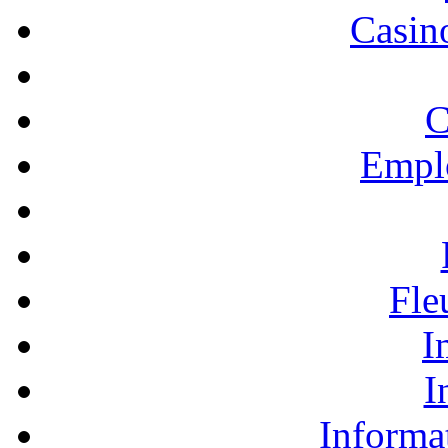
Casino
C
Empl
Fle
I
I
Informa