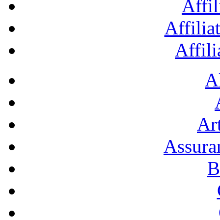
Affil
Affilia
Affil
A
Art
Assura
B