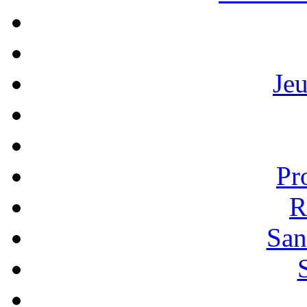
Je
Pr
R
San