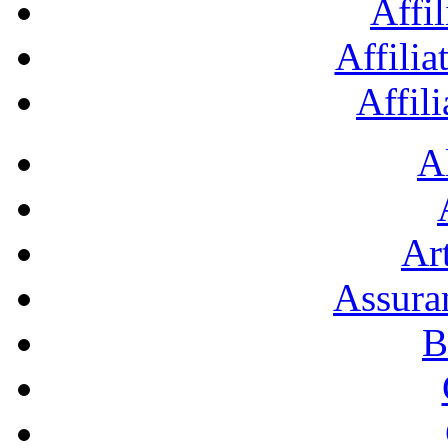
Affil
Affilia
Affil
A
Art
Assura
B