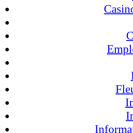
Casino
C
Empl
Fle
I
I
Informa