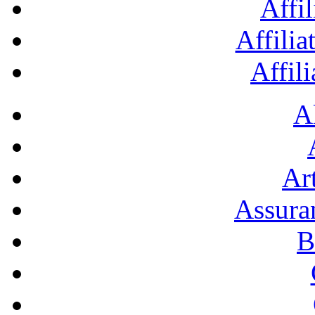
Affil
Affilia
Affil
A
Art
Assura
B