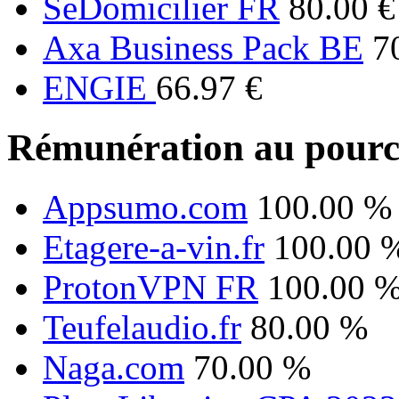
SeDomicilier FR
80.00 €
Axa Business Pack BE
7
ENGIE
66.97 €
Rémunération au pourc
Appsumo.com
100.00 %
Etagere-a-vin.fr
100.00 
ProtonVPN FR
100.00 
Teufelaudio.fr
80.00 %
Naga.com
70.00 %