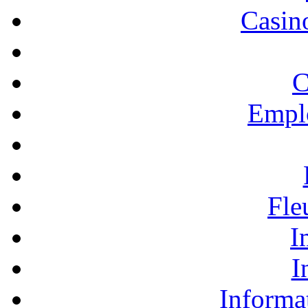
Casino
C
Empl
Fle
I
I
Informa