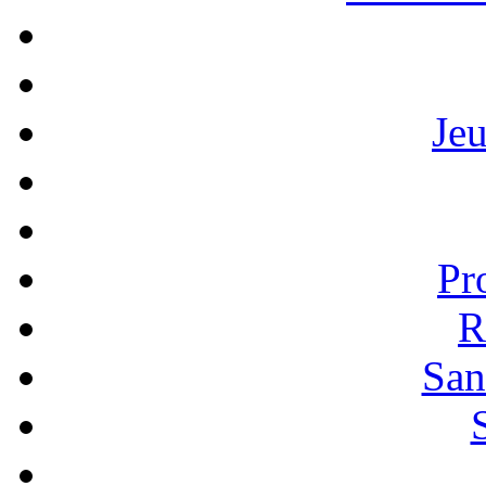
Je
Pr
R
San