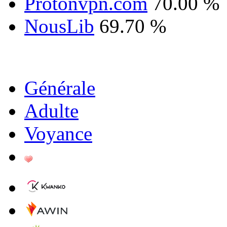
Protonvpn.com
70.00 %
NousLib
69.70 %
Générale
Adulte
Voyance