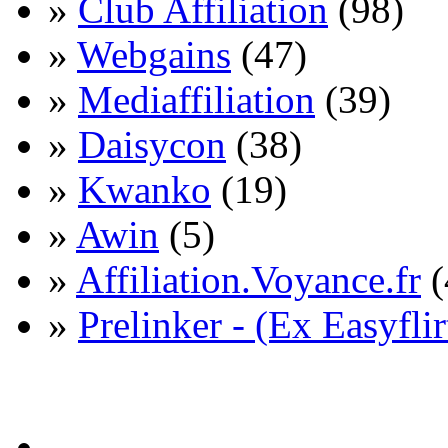
»
Club Affiliation
(98)
»
Webgains
(47)
»
Mediaffiliation
(39)
»
Daisycon
(38)
»
Kwanko
(19)
»
Awin
(5)
»
Affiliation.Voyance.fr
(
»
Prelinker - (Ex Easyflir