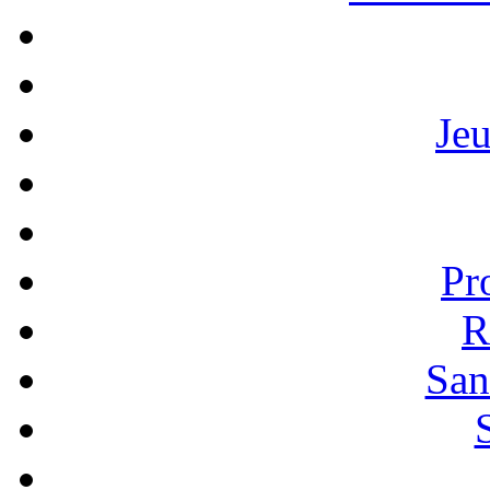
Je
Pr
R
San