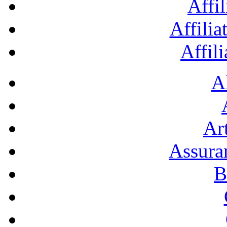
Affil
Affilia
Affil
A
Art
Assura
B