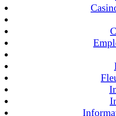
Casino
C
Empl
Fle
I
I
Informa