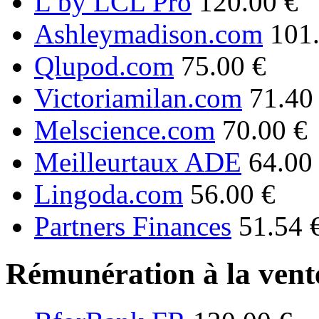
L by LCL Pro
120.00 €
Ashleymadison.com
101
Qlupod.com
75.00 €
Victoriamilan.com
71.40
Melscience.com
70.00 €
Meilleurtaux ADE
64.00
Lingoda.com
56.00 €
Partners Finances
51.54 
Rémunération à la vente