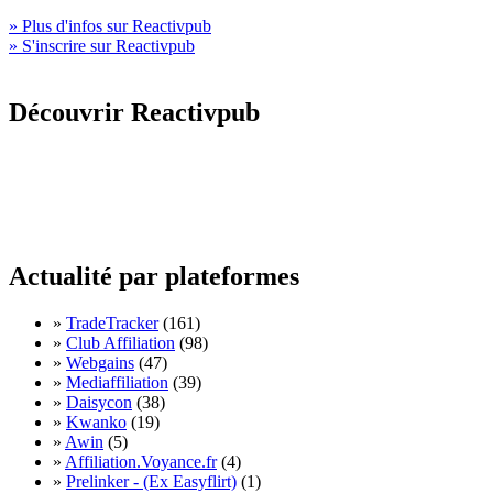
» Plus d'infos sur Reactivpub
» S'inscrire sur Reactivpub
Découvrir Reactivpub
Actualité par plateformes
»
TradeTracker
(161)
»
Club Affiliation
(98)
»
Webgains
(47)
»
Mediaffiliation
(39)
»
Daisycon
(38)
»
Kwanko
(19)
»
Awin
(5)
»
Affiliation.Voyance.fr
(4)
»
Prelinker - (Ex Easyflirt)
(1)