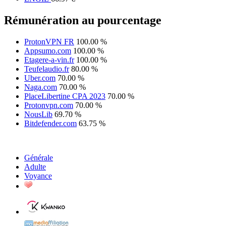
Rémunération au pourcentage
ProtonVPN FR
100.00 %
Appsumo.com
100.00 %
Etagere-a-vin.fr
100.00 %
Teufelaudio.fr
80.00 %
Uber.com
70.00 %
Naga.com
70.00 %
PlaceLibertine CPA 2023
70.00 %
Protonvpn.com
70.00 %
NousLib
69.70 %
Bitdefender.com
63.75 %
Générale
Adulte
Voyance