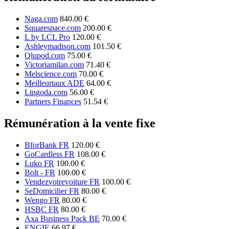
Naga.com
840.00 €
Squarespace.com
200.00 €
L by LCL Pro
120.00 €
Ashleymadison.com
101.50 €
Qlupod.com
75.00 €
Victoriamilan.com
71.40 €
Melscience.com
70.00 €
Meilleurtaux ADE
64.00 €
Lingoda.com
56.00 €
Partners Finances
51.54 €
Rémunération à la vente fixe
BforBank FR
120.00 €
GoCardless FR
108.00 €
Luko FR
100.00 €
Bolt - FR
100.00 €
Vendezvotrevoiture FR
100.00 €
SeDomicilier FR
80.00 €
Wengo FR
80.00 €
HSBC FR
80.00 €
Axa Business Pack BE
70.00 €
ENGIE
66.97 €