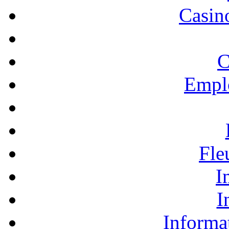
Casino
C
Empl
Fle
I
I
Informa