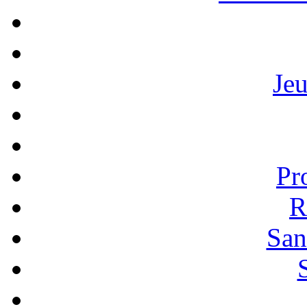
Je
Pr
R
San