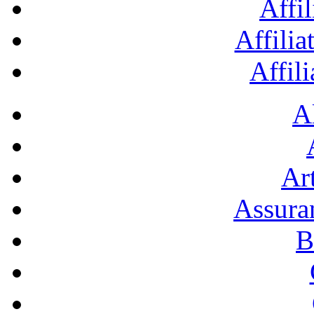
Affil
Affilia
Affil
A
Art
Assura
B