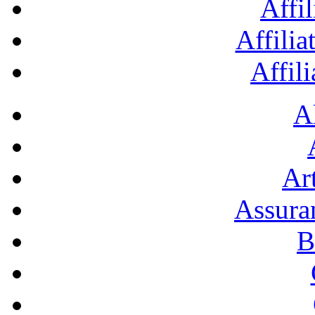
Affil
Affilia
Affil
A
Art
Assura
B