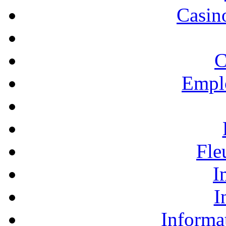
Casino
C
Empl
Fle
I
I
Informa