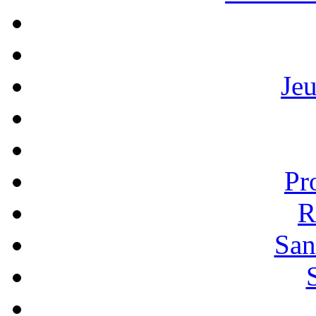
Je
Pr
R
San