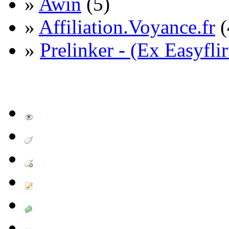
»
Awin
(5)
»
Affiliation.Voyance.fr
(
»
Prelinker - (Ex Easyflir