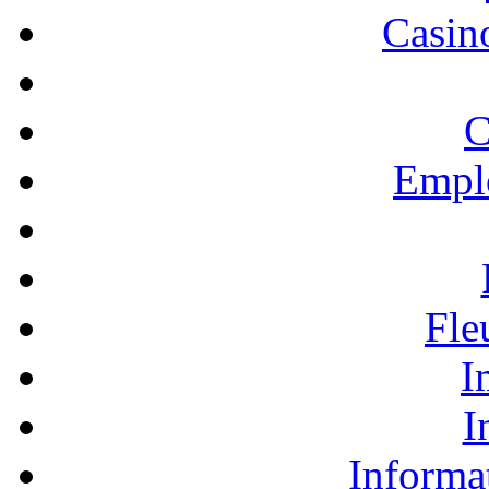
Casino
C
Empl
Fle
I
I
Informa