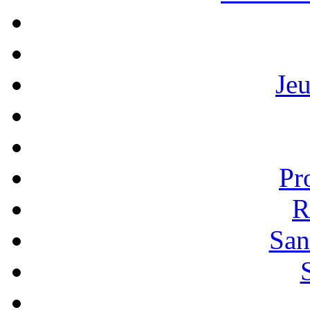
Je
Pr
R
San