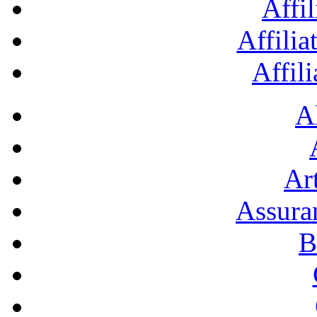
Affil
Affilia
Affil
A
Art
Assura
B