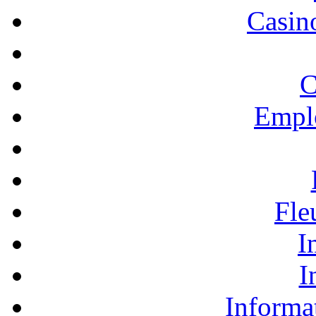
Casino
C
Empl
Fle
I
I
Informa