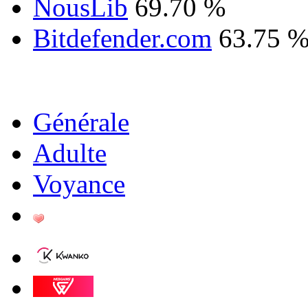
NousLib
69.70 %
Bitdefender.com
63.75 
Générale
Adulte
Voyance