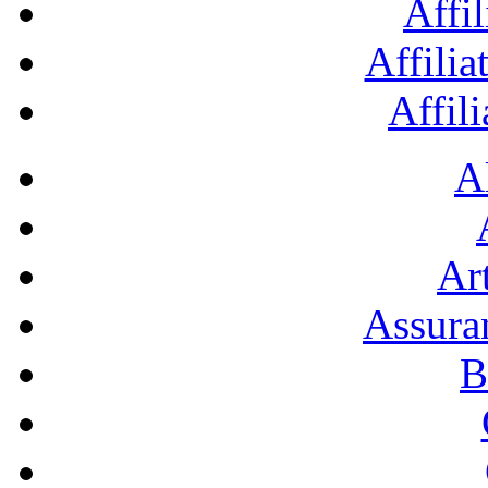
Affil
Affilia
Affil
A
Art
Assura
B