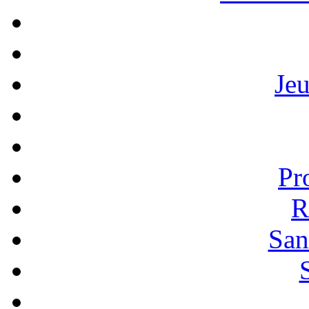
Je
Pr
R
San